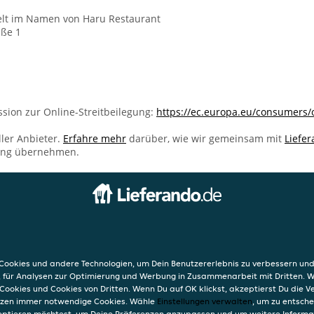
lt im Namen von Haru Restaurant
aße 1
sion zur Online-Streitbeilegung:
https://ec.europa.eu/consumers/
ller Anbieter.
Erfahre mehr
darüber, wie wir gemeinsam mit
Liefe
ung übernehmen.
INFO
AGB
auerstraße 1
Datensc
ookies und andere Technologien, um Dein Benutzererlebnis zu verbessern und
Verwend
, für Analysen zur Optimierung und Werbung in Zusammenarbeit mit Dritten. 
Impres
Cookies und Cookies von Dritten. Wenn Du auf OK klickst, akzeptierst Du die 
etzen immer notwendige Cookies. Wähle
Einstellungen verwalten
, um zu entsch
eptieren möchtest, um Deine Präferenzen anzupassen und um weitere Informa