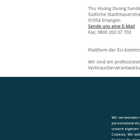
Thu Huong Duong hande
Südliche Stadtmauerstr
91054 Erlangen
Sende uns eine E-Mail
Fax: 0800 202 07 702
Plattform der EU-Kommis
Wir sind ein professione
Verbraucherverantwort
KONTAKT
Haru Restaurant
Südliche Stadtm
Wir verwenden C
91054
Erlangen
personalisieren
unsere eigenen 
Cookies. Wir s
Cookies Du akz